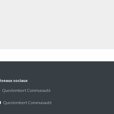
éseaux sociaux
Questembert Communauté
Questembert Communauté