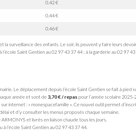
0.42 €
0.44 €
0.46 €
t la surveillance des enfants. Le soir, ils peuvent y faire leurs dev
l’école Saint Gentien au 02 97 43 37 44 ; à la garderie au 02 97 43 
mairie. Le déplacement depuis l’école Saint Gentien se fait à pied s
e chaque année et sont de
3,70 € / repas
pour l’année scolaire 2025-
le sur internet : « monespacefamille ». Ce nouvel outil permet d’inscr
r délai et d’y consulter les menus proposés chaque semaine.
é ARMONYS et livrés en liaison chaude tous les jours.
 à l’école Saint Gentien au 02 97 43 37 44.