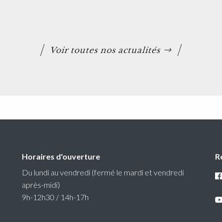
Voir toutes nos actualités
Horaires d'ouverture
R
Du lundi au vendredi (fermé le mardi et vendredi
après-midi)
9h-12h30 / 14h-17h