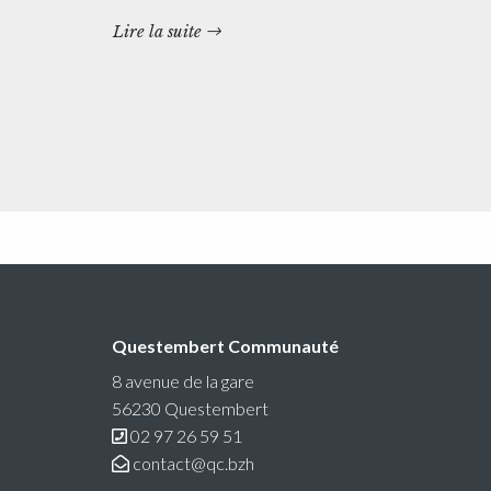
Lire la suite
Questembert Communauté
8 avenue de la gare
56230 Questembert
02 97 26 59 51
contact@qc.bzh